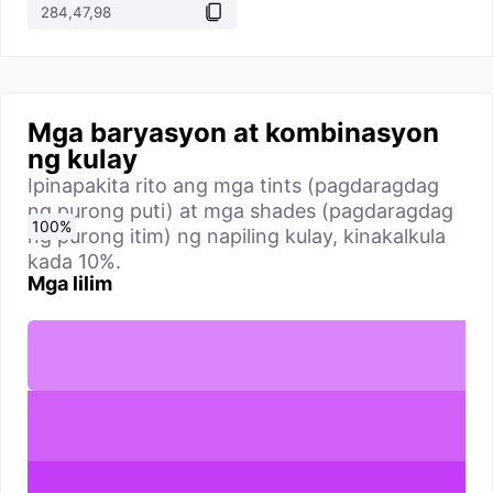
Mga baryasyon at kombinasyon
ng kulay
Ipinapakita rito ang mga tints (pagdaragdag
ng purong puti) at mga shades (pagdaragdag
0
10
20
30
40
50
60
70
80
90
100
%
%
%
%
%
%
%
%
%
%
%
ng purong itim) ng napiling kulay, kinakalkula
kada 10%.
Mga lilim