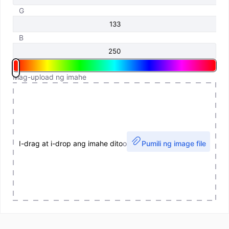
G
B
Mag-upload ng imahe
I-drag at i-drop ang imahe dito
o
Pumili ng image file