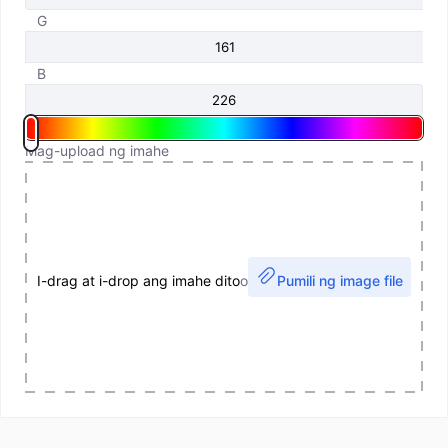
G
B
Mag-upload ng imahe
I-drag at i-drop ang imahe dito
o
Pumili ng image file