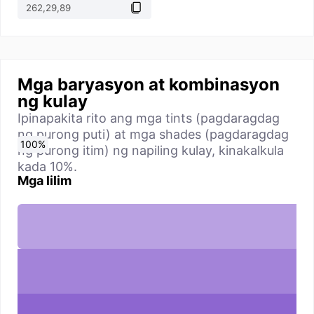
Mga baryasyon at kombinasyon
ng kulay
Ipinapakita rito ang mga tints (pagdaragdag
ng purong puti) at mga shades (pagdaragdag
0
10
20
30
40
50
60
70
80
90
100
%
%
%
%
%
%
%
%
%
%
%
ng purong itim) ng napiling kulay, kinakalkula
kada 10%.
Mga lilim