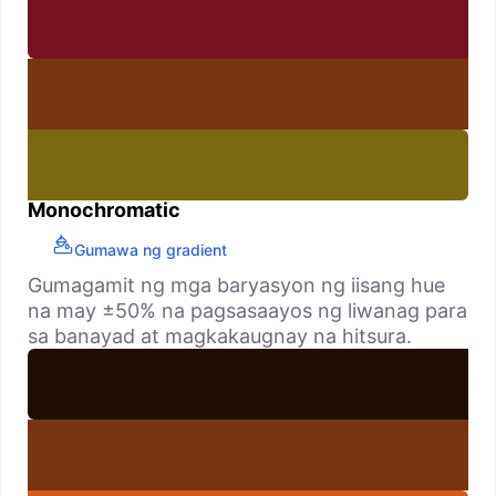
Monochromatic
Gumawa ng gradient
Gumagamit ng mga baryasyon ng iisang hue
na may ±50% na pagsasaayos ng liwanag para
sa banayad at magkakaugnay na hitsura.