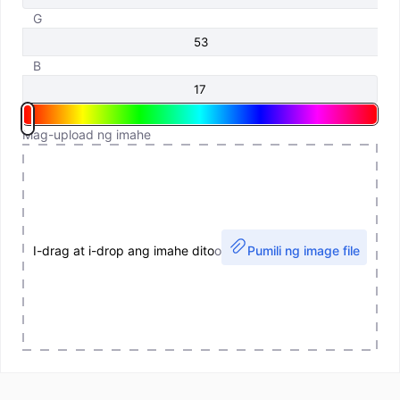
G
B
Mag-upload ng imahe
I-drag at i-drop ang imahe dito
o
Pumili ng image file