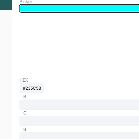
Picker
HEX
R
G
B