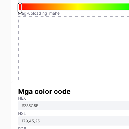
Mag-upload ng imahe
Mga color code
HEX
HSL
RGB