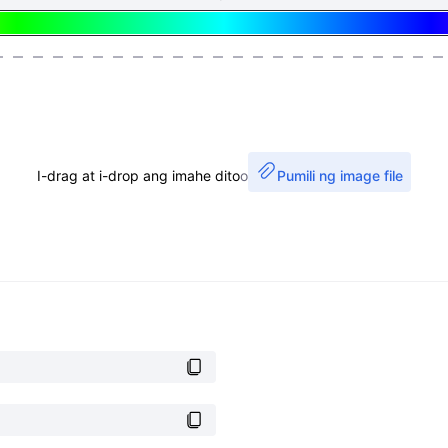
I-drag at i-drop ang imahe dito
o
Pumili ng image file