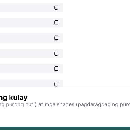
ng kulay
ng purong puti) at mga shades (pagdaragdag ng purong