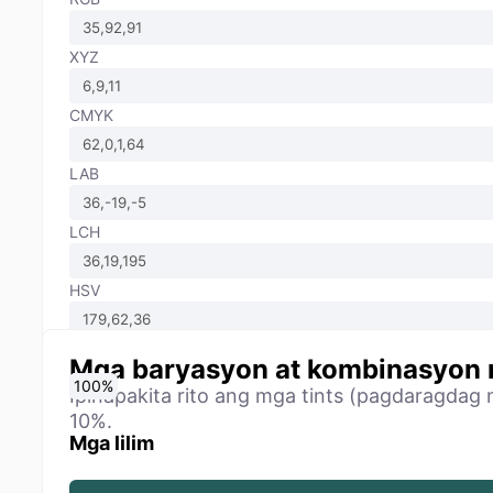
XYZ
CMYK
LAB
LCH
HSV
Mga baryasyon at kombinasyon 
0
10
20
30
40
50
60
70
80
90
100
%
%
%
%
%
%
%
%
%
%
%
Ipinapakita rito ang mga tints (pagdaragdag 
10%.
Mga lilim