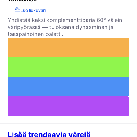
Luo liukuväri
Yhdistää kaksi komplementtiparia 60° välein
väripyörässä — tuloksena dynaaminen ja
tasapainoinen paletti.
Lisää trendaavia värejä