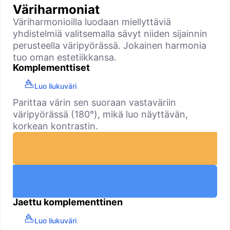
Väriharmoniat
Väriharmonioilla luodaan miellyttäviä
yhdistelmiä valitsemalla sävyt niiden sijainnin
perusteella väripyörässä. Jokainen harmonia
tuo oman estetiikkansa.
Komplementtiset
Luo liukuväri
Parittaa värin sen suoraan vastaväriin
väripyörässä (180°), mikä luo näyttävän,
korkean kontrastin.
Jaettu komplementtinen
Luo liukuväri