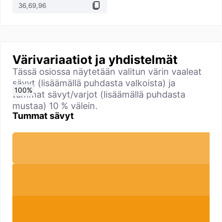
Värivariaatiot ja yhdistelmät
Tässä osiossa näytetään valitun värin vaaleat
sävyt (lisäämällä puhdasta valkoista) ja
0
10
20
30
40
50
60
70
80
90
100
%
%
%
%
%
%
%
%
%
%
%
tummat sävyt/varjot (lisäämällä puhdasta
mustaa) 10 % välein.
Tummat sävyt