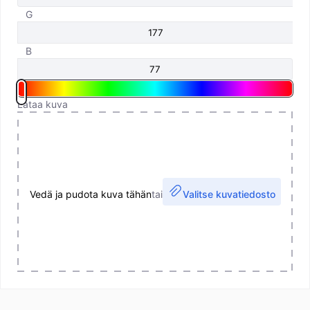
G
B
Lataa kuva
Vedä ja pudota kuva tähän
tai
Valitse kuvatiedosto