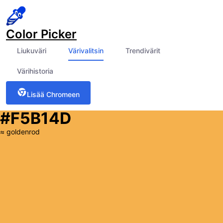
Color Picker
Liukuväri
Värivalitsin
Trendivärit
Värihistoria
Lisää Chromeen
#F5B14D
≈
goldenrod