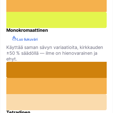
Monokromaattinen
Luo liukuväri
Käyttää saman sävyn variaatioita, kirkkauden
±50 % säädöllä — ilme on hienovarainen ja
ehyt.
Tetradinen