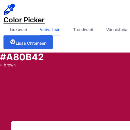
Color Picker
Liukuväri
Värivalitsin
Trendivärit
Värihistoria
Lisää Chromeen
#A80B42
≈
brown