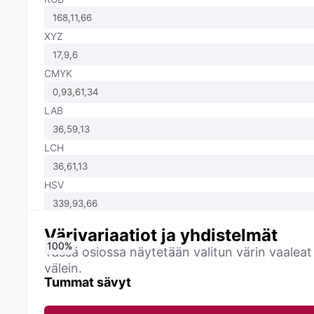
XYZ
CMYK
LAB
LCH
HSV
Värivariaatiot ja yhdistelmät
0
10
20
30
40
50
60
70
80
90
100
%
%
%
%
%
%
%
%
%
%
%
Tässä osiossa näytetään valitun värin vaaleat
välein.
Tummat sävyt