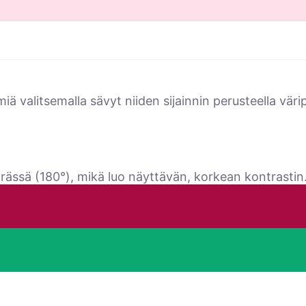
lmiä valitsemalla sävyt niiden sijainnin perusteella v
örässä (180°), mikä luo näyttävän, korkean kontrastin