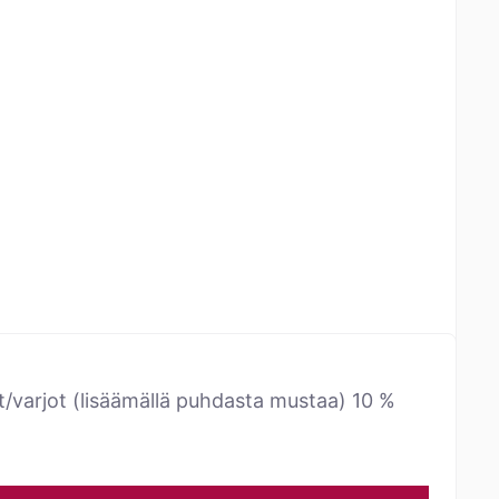
t/varjot (lisäämällä puhdasta mustaa) 10 %