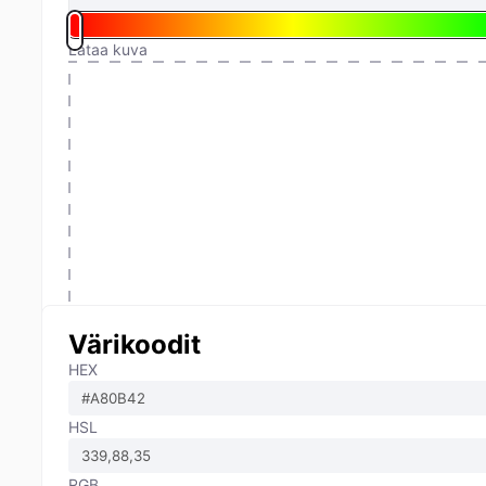
Lataa kuva
Värikoodit
HEX
HSL
RGB