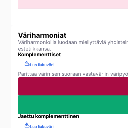
Väriharmoniat
Väriharmonioilla luodaan miellyttäviä yhdiste
estetiikkansa.
Komplementtiset
Luo liukuväri
Parittaa värin sen suoraan vastaväriin väripy
Jaettu komplementtinen
Luo liukuväri