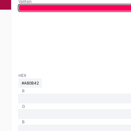
Valitsin
HEX
R
G
B