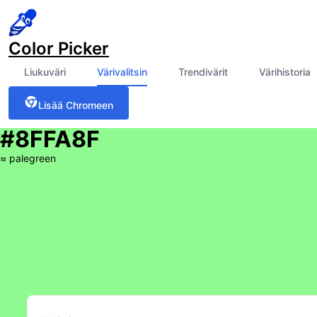
Color Picker
Liukuväri
Värivalitsin
Trendivärit
Värihistoria
Lisää Chromeen
#8FFA8F
≈
palegreen