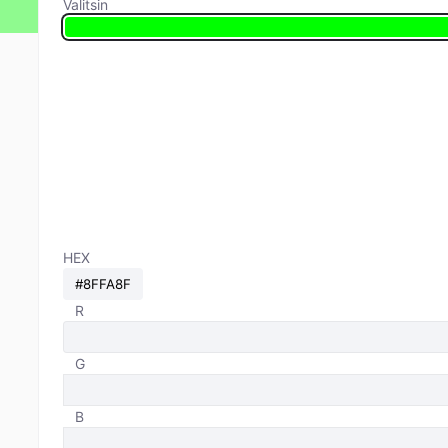
Valitsin
HEX
R
G
B