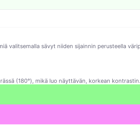
lmiä valitsemalla sävyt niiden sijainnin perusteella v
örässä (180°), mikä luo näyttävän, korkean kontrastin