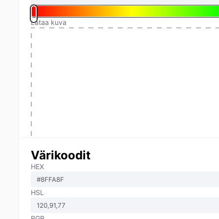
Lataa kuva
Värikoodit
HEX
HSL
RGB