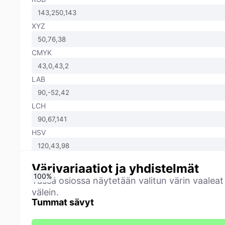
XYZ
CMYK
LAB
LCH
HSV
Värivariaatiot ja yhdistelmät
0
10
20
30
40
50
60
70
80
90
100
%
%
%
%
%
%
%
%
%
%
%
Tässä osiossa näytetään valitun värin vaaleat
välein.
Tummat sävyt