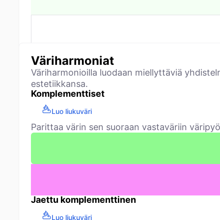
Väriharmoniat
Väriharmonioilla luodaan miellyttäviä yhdiste
estetiikkansa.
Komplementtiset
Luo liukuväri
Parittaa värin sen suoraan vastaväriin väripy
Jaettu komplementtinen
Luo liukuväri