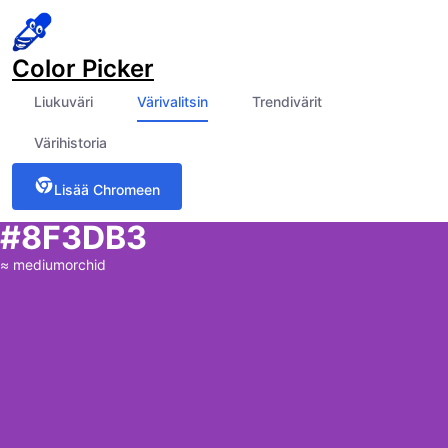
Color Picker
Liukuväri
Värivalitsin
Trendivärit
Värihistoria
Lisää Chromeen
#8F3DB3
≈
mediumorchid