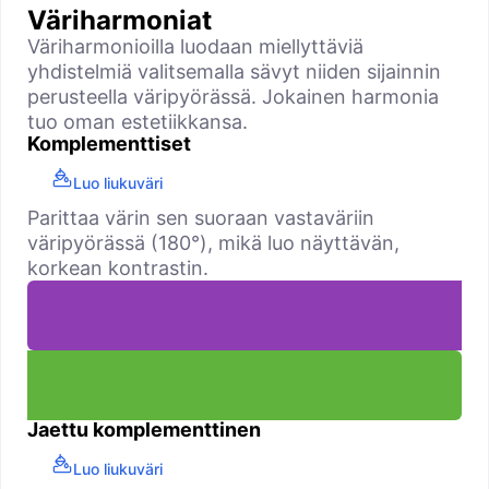
Väriharmoniat
Väriharmonioilla luodaan miellyttäviä
yhdistelmiä valitsemalla sävyt niiden sijainnin
perusteella väripyörässä. Jokainen harmonia
tuo oman estetiikkansa.
Komplementtiset
Luo liukuväri
Parittaa värin sen suoraan vastaväriin
väripyörässä (180°), mikä luo näyttävän,
korkean kontrastin.
Jaettu komplementtinen
Luo liukuväri