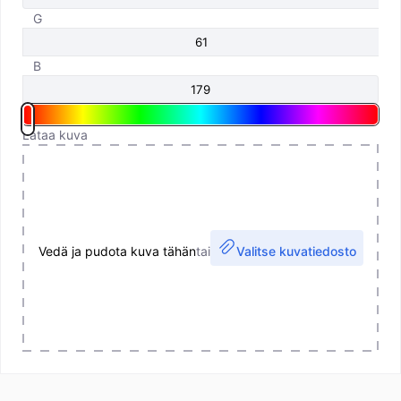
G
B
Lataa kuva
Vedä ja pudota kuva tähän
tai
Valitse kuvatiedosto