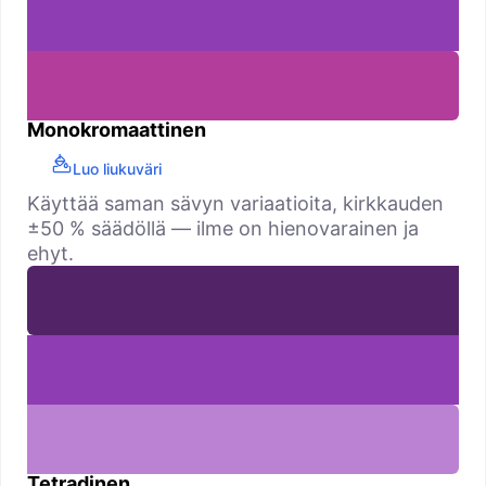
Monokromaattinen
Luo liukuväri
Käyttää saman sävyn variaatioita, kirkkauden
±50 % säädöllä — ilme on hienovarainen ja
ehyt.
Tetradinen