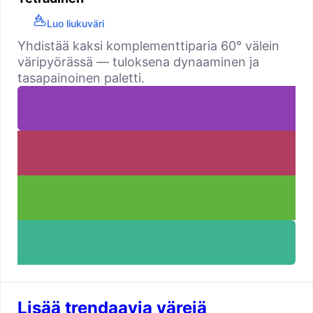
Luo liukuväri
Yhdistää kaksi komplementtiparia 60° välein
väripyörässä — tuloksena dynaaminen ja
tasapainoinen paletti.
Lisää trendaavia värejä