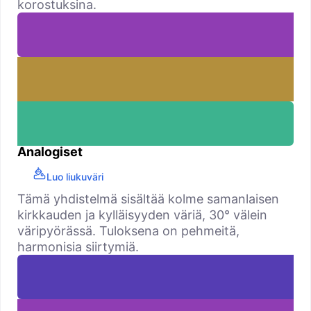
korostuksina.
Analogiset
Luo liukuväri
Tämä yhdistelmä sisältää kolme samanlaisen
kirkkauden ja kylläisyyden väriä, 30° välein
väripyörässä. Tuloksena on pehmeitä,
harmonisia siirtymiä.