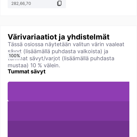
Värivariaatiot ja yhdistelmät
Tässä osiossa näytetään valitun värin vaaleat
sävyt (lisäämällä puhdasta valkoista) ja
0
10
20
30
40
50
60
70
80
90
100
%
%
%
%
%
%
%
%
%
%
%
tummat sävyt/varjot (lisäämällä puhdasta
mustaa) 10 % välein.
Tummat sävyt