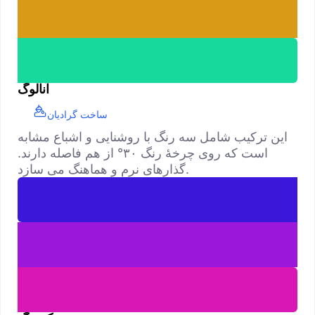
آنالوگ
ساخت گرادیان
این ترکیب شامل سه رنگ با روشنایی و اشباع مشابه
است که روی چرخهٔ رنگ ۳۰° از هم فاصله دارند.
گذارهای نرم و هماهنگ می سازد.