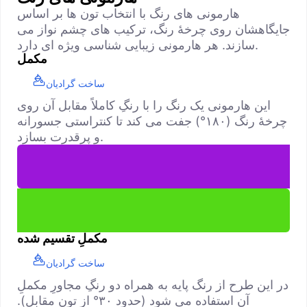
هارمونی های رنگ با انتخاب تون ها بر اساس
جایگاهشان روی چرخهٔ رنگ، ترکیب های چشم نواز می
سازند. هر هارمونی زیبایی شناسی ویژه ای دارد.
مکمل
ساخت گرادیان
این هارمونی یک رنگ را با رنگِ کاملاً مقابل آن روی
چرخهٔ رنگ (۱۸۰°) جفت می کند تا کنتراستی جسورانه
و پرقدرت بسازد.
مکملِ تقسیم شده
ساخت گرادیان
در این طرح از رنگ پایه به همراه دو رنگِ مجاورِ مکملِ
آن استفاده می شود (حدود ۳۰° از تونِ مقابل).