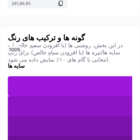
گونه ها و ترکیب های رنگ
در این بخش، روشنی ها (با افزودن سفیدِ خالص) و
0
10
20
30
40
50
60
70
80
90
100
%
%
%
%
%
%
%
%
%
%
%
سایه ها/تیره ها (با افزودن سیاهِ خالص) برای رنگِ
انتخابی با گام های ۱۰٪ نمایش داده می شود.
سایه ها