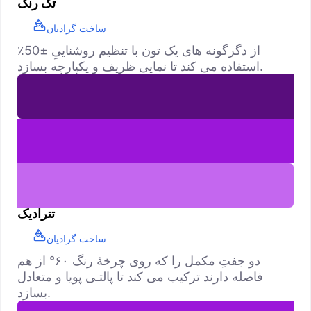
تک رنگ
ساخت گرادیان
از دگرگونه های یک تون با تنظیم روشناییِ ±50٪
استفاده می کند تا نمایی ظریف و یکپارچه بسازد.
تترادیک
ساخت گرادیان
دو جفتِ مکمل را که روی چرخهٔ رنگ ۶۰° از هم
فاصله دارند ترکیب می کند تا پالتـی پویا و متعادل
بسازد.