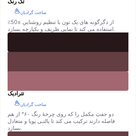
تک رنگ
ساخت گرادیان
از دگرگونه های یک تون با تنظیم روشناییِ ±50٪
استفاده می کند تا نمایی ظریف و یکپارچه بسازد.
تترادیک
ساخت گرادیان
دو جفتِ مکمل را که روی چرخهٔ رنگ ۶۰° از هم
فاصله دارند ترکیب می کند تا پالتـی پویا و متعادل
بسازد.