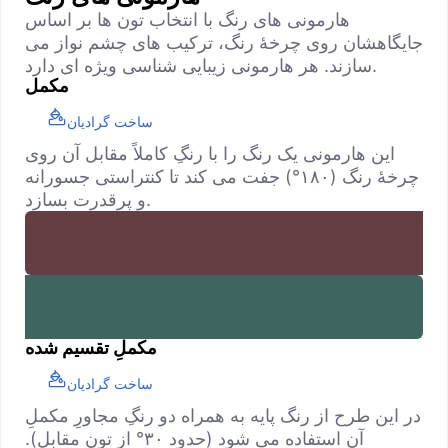
هارمونی های رنگ با انتخاب تون ها بر اساس
جایگاهشان روی چرخهٔ رنگ، ترکیب های چشم نواز می
سازند. هر هارمونی زیبایی شناسی ویژه ای دارد.
مکمل
ساخت گرادیان
این هارمونی یک رنگ را با رنگِ کاملاً مقابل آن روی
چرخهٔ رنگ (۱۸۰°) جفت می کند تا کنتراستی جسورانه
و پرقدرت بسازد.
مکملِ تقسیم شده
ساخت گرادیان
در این طرح از رنگ پایه به همراه دو رنگِ مجاورِ مکملِ
آن استفاده می شود (حدود ۳۰° از تونِ مقابل).