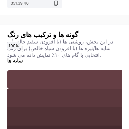
گونه ها و ترکیب های رنگ
در این بخش، روشنی ها (با افزودن سفیدِ خالص) و
0
10
20
30
40
50
60
70
80
90
100
%
%
%
%
%
%
%
%
%
%
%
سایه ها/تیره ها (با افزودن سیاهِ خالص) برای رنگِ
انتخابی با گام های ۱۰٪ نمایش داده می شود.
سایه ها