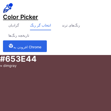
Color Picker
رنگ‌های ترند
انتخاب گر رنگ
گرادیان
تاریخچه رنگ‌ها
افزودن به Chrome
#653E44
≈
dimgray