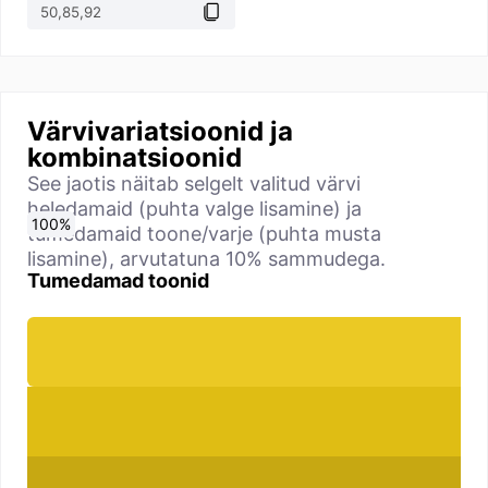
Värvivariatsioonid ja
kombinatsioonid
See jaotis näitab selgelt valitud värvi
heledamaid (puhta valge lisamine) ja
0
10
20
30
40
50
60
70
80
90
100
%
%
%
%
%
%
%
%
%
%
%
tumedamaid toone/varje (puhta musta
lisamine), arvutatuna 10% sammudega.
Tumedamad toonid