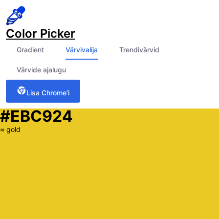
Color Picker
Gradient
Värvivalija
Trendivärvid
Värvide ajalugu
Lisa Chrome’i
#EBC924
≈
gold