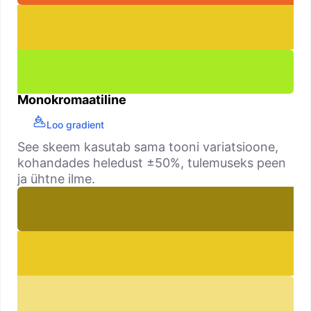
Monokromaatiline
Loo gradient
See skeem kasutab sama tooni variatsioone,
kohandades heledust ±50%, tulemuseks peen
ja ühtne ilme.