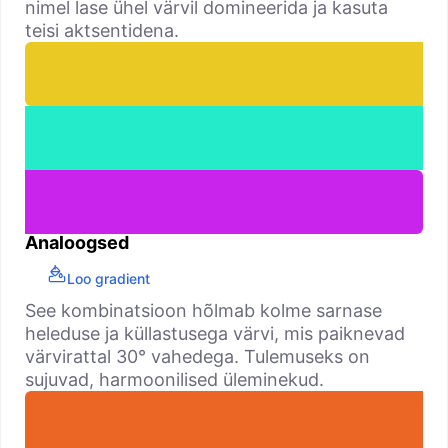
nimel lase ühel värvil domineerida ja kasuta
teisi aktsentidena.
Analoogsed
Loo gradient
See kombinatsioon hõlmab kolme sarnase
heleduse ja küllastusega värvi, mis paiknevad
värvirattal 30° vahedega. Tulemuseks on
sujuvad, harmoonilised üleminekud.