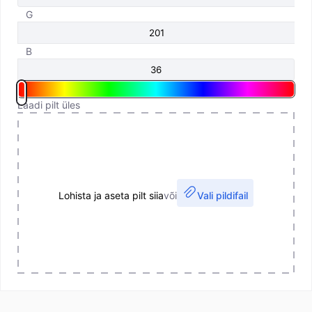
G
B
Laadi pilt üles
Lohista ja aseta pilt siia
või
Vali pildifail