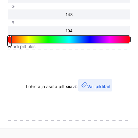
G
B
Laadi pilt üles
Lohista ja aseta pilt siia
või
Vali pildifail