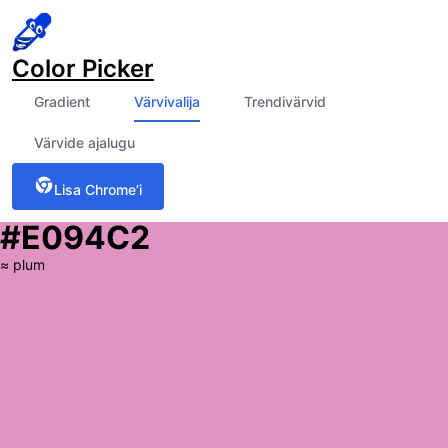
Color Picker
Gradient
Värvivalija
Trendivärvid
Värvide ajalugu
Lisa Chrome’i
#E094C2
≈
plum