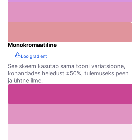
Monokromaatiline
Loo gradient
See skeem kasutab sama tooni variatsioone,
kohandades heledust ±50%, tulemuseks peen
ja ühtne ilme.