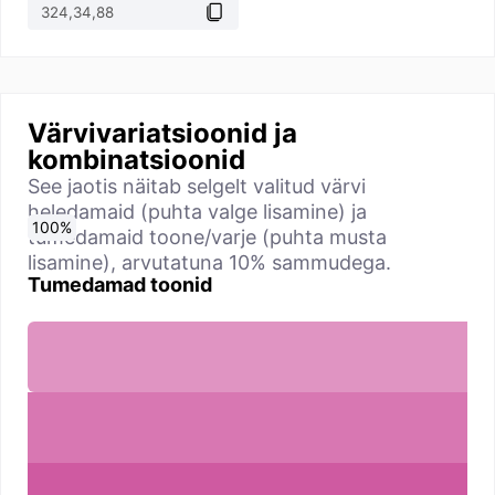
Värvivariatsioonid ja
kombinatsioonid
See jaotis näitab selgelt valitud värvi
heledamaid (puhta valge lisamine) ja
0
10
20
30
40
50
60
70
80
90
100
%
%
%
%
%
%
%
%
%
%
%
tumedamaid toone/varje (puhta musta
lisamine), arvutatuna 10% sammudega.
Tumedamad toonid