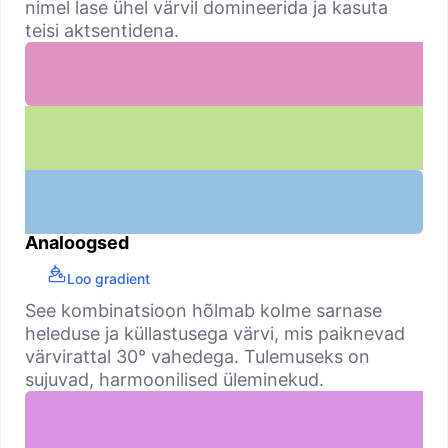
nimel lase ühel värvil domineerida ja kasuta
teisi aktsentidena.
Analoogsed
Loo gradient
See kombinatsioon hõlmab kolme sarnase
heleduse ja küllastusega värvi, mis paiknevad
värvirattal 30° vahedega. Tulemuseks on
sujuvad, harmoonilised üleminekud.