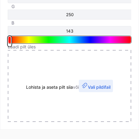
G
B
Laadi pilt üles
Lohista ja aseta pilt siia
või
Vali pildifail