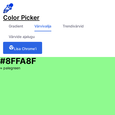
Color Picker
Gradient
Värvivalija
Trendivärvid
Värvide ajalugu
Lisa Chrome’i
#8FFA8F
≈
palegreen