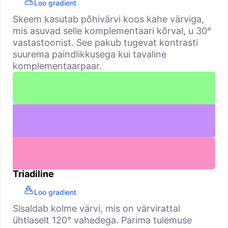
Loo gradient
Skeem kasutab põhivärvi koos kahe värviga,
mis asuvad selle komplementaari kõrval, u 30°
vastastoonist. See pakub tugevat kontrasti
suurema paindlikkusega kui tavaline
komplementaarpaar.
Triadiline
Loo gradient
Sisaldab kolme värvi, mis on värvirattal
ühtlaselt 120° vahedega. Parima tulemuse