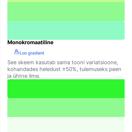
Monokromaatiline
Loo gradient
See skeem kasutab sama tooni variatsioone,
kohandades heledust ±50%, tulemuseks peen
ja ühtne ilme.