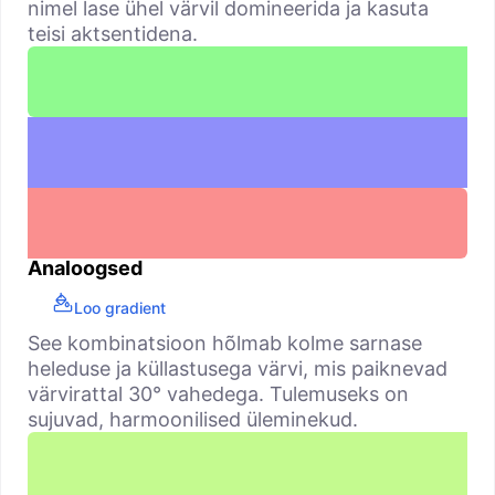
nimel lase ühel värvil domineerida ja kasuta
teisi aktsentidena.
Analoogsed
Loo gradient
See kombinatsioon hõlmab kolme sarnase
heleduse ja küllastusega värvi, mis paiknevad
värvirattal 30° vahedega. Tulemuseks on
sujuvad, harmoonilised üleminekud.