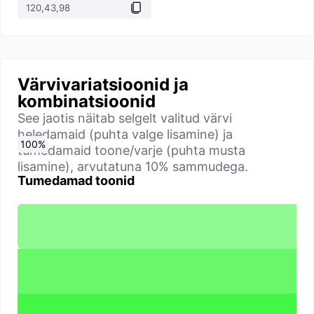
Värvivariatsioonid ja
kombinatsioonid
See jaotis näitab selgelt valitud värvi
heledamaid (puhta valge lisamine) ja
0
10
20
30
40
50
60
70
80
90
100
%
%
%
%
%
%
%
%
%
%
%
tumedamaid toone/varje (puhta musta
lisamine), arvutatuna 10% sammudega.
Tumedamad toonid