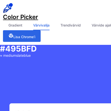
Color Picker
Gradient
Värvivalija
Trendivärvid
Värvide aja
Lisa Chrome’i
#495BFD
≈
mediumslateblue