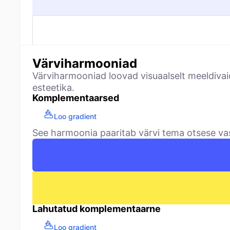
Värviharmooniad
Värviharmooniad loovad visuaalselt meeldivai
esteetika.
Komplementaarsed
Loo gradient
See harmoonia paaritab värvi tema otsese vast
Lahutatud komplementaarne
Loo gradient