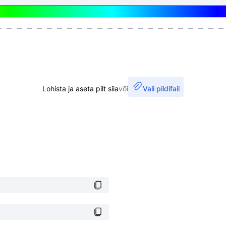
Lohista ja aseta pilt siia
või
Vali pildifail