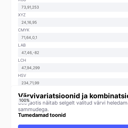
XYZ
CMYK
LAB
LCH
HSV
Värvivariatsioonid ja kombinats
0
10
20
30
40
50
60
70
80
90
100
%
%
%
%
%
%
%
%
%
%
%
See jaotis näitab selgelt valitud värvi heled
sammudega.
Tumedamad toonid