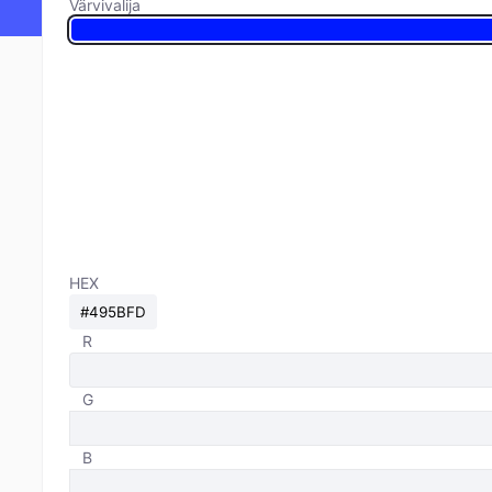
Värvivalija
HEX
R
G
B