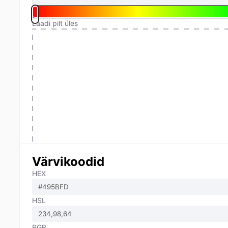
Laadi pilt üles
Värvikoodid
HEX
HSL
RGB