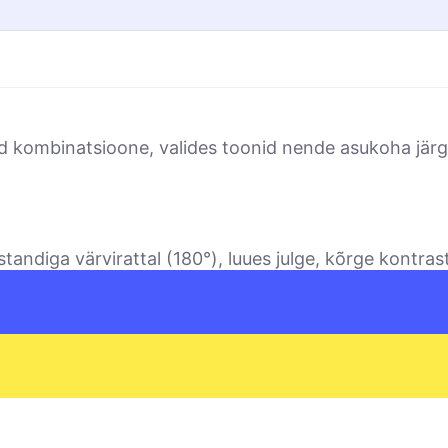
d kombinatsioone, valides toonid nende asukoha järgi
andiga värvirattal (180°), luues julge, kõrge kontras