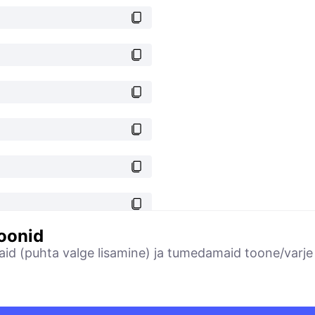
ioonid
amaid (puhta valge lisamine) ja tumedamaid toone/varj