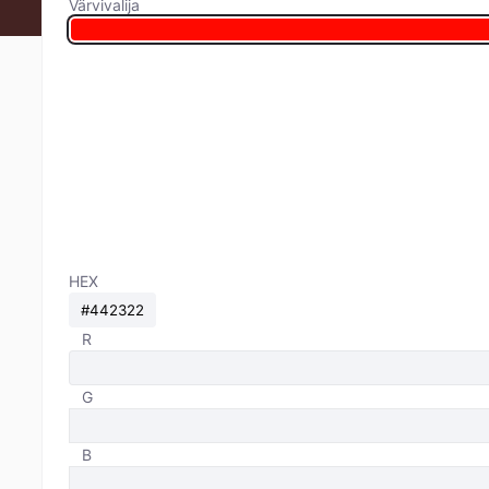
Värvivalija
HEX
R
G
B