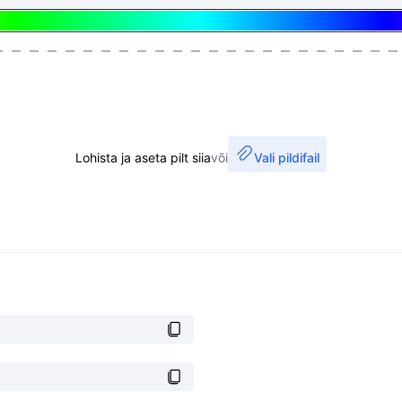
Lohista ja aseta pilt siia
või
Vali pildifail