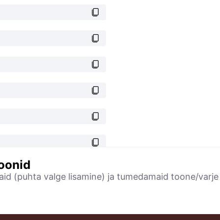
ioonid
amaid (puhta valge lisamine) ja tumedamaid toone/varj