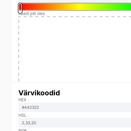
Laadi pilt üles
Värvikoodid
HEX
HSL
RGB