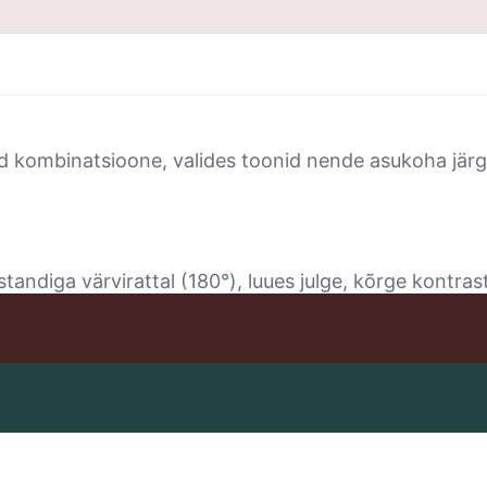
d kombinatsioone, valides toonid nende asukoha järgi
andiga värvirattal (180°), luues julge, kõrge kontras