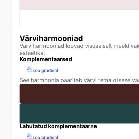
Värviharmooniad
Värviharmooniad loovad visuaalselt meeldivai
esteetika.
Komplementaarsed
Loo gradient
See harmoonia paaritab värvi tema otsese vast
Lahutatud komplementaarne
Loo gradient