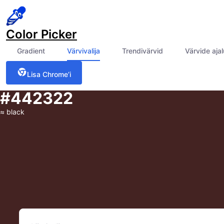
Color Picker
Gradient
Värvivalija
Trendivärvid
Värvide aja
Lisa Chrome’i
#442322
≈
black