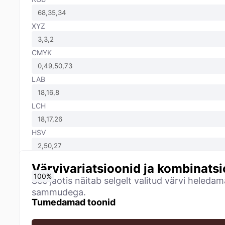
XYZ
CMYK
LAB
LCH
HSV
Värvivariatsioonid ja kombinats
0
10
20
30
40
50
60
70
80
90
100
%
%
%
%
%
%
%
%
%
%
%
See jaotis näitab selgelt valitud värvi heled
sammudega.
Tumedamad toonid