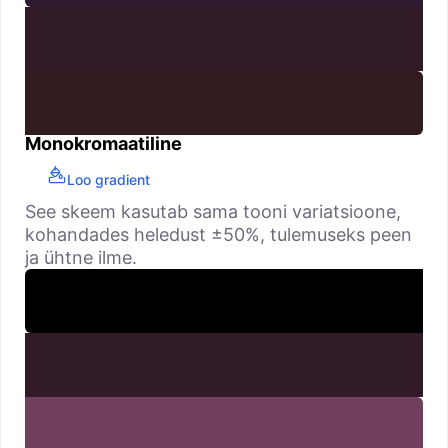
Monokromaatiline
Loo gradient
See skeem kasutab sama tooni variatsioone,
kohandades heledust ±50%, tulemuseks peen
ja ühtne ilme.