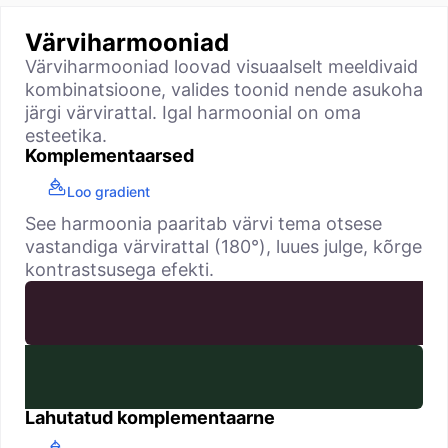
Värviharmooniad
Värviharmooniad loovad visuaalselt meeldivaid
kombinatsioone, valides toonid nende asukoha
järgi värvirattal. Igal harmoonial on oma
esteetika.
Komplementaarsed
Loo gradient
See harmoonia paaritab värvi tema otsese
vastandiga värvirattal (180°), luues julge, kõrge
kontrastsusega efekti.
Lahutatud komplementaarne