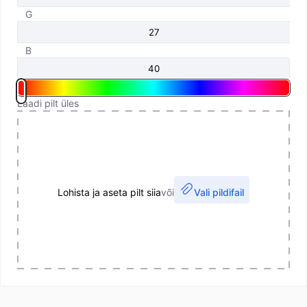
G
B
Laadi pilt üles
Lohista ja aseta pilt siia
või
Vali pildifail