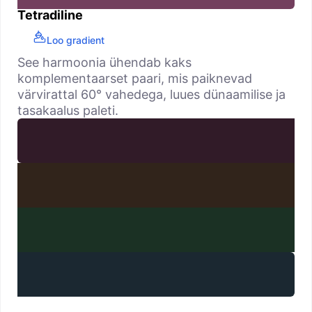
Tetradiline
Loo gradient
See harmoonia ühendab kaks
komplementaarset paari, mis paiknevad
värvirattal 60° vahedega, luues dünaamilise ja
tasakaalus paleti.