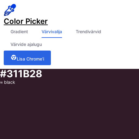
Color Picker
Gradient
Värvivalija
Trendivärvid
Värvide ajalugu
Lisa Chrome’i
#311B28
≈
black