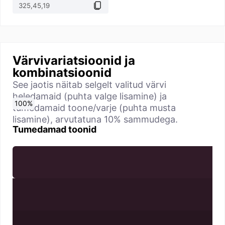
Värvivariatsioonid ja
kombinatsioonid
See jaotis näitab selgelt valitud värvi
heledamaid (puhta valge lisamine) ja
0
10
20
30
40
50
60
70
80
90
100
%
%
%
%
%
%
%
%
%
%
%
tumedamaid toone/varje (puhta musta
lisamine), arvutatuna 10% sammudega.
Tumedamad toonid