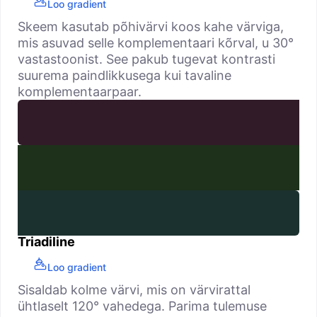
Loo gradient
Skeem kasutab põhivärvi koos kahe värviga,
mis asuvad selle komplementaari kõrval, u 30°
vastastoonist. See pakub tugevat kontrasti
suurema paindlikkusega kui tavaline
komplementaarpaar.
Triadiline
Loo gradient
Sisaldab kolme värvi, mis on värvirattal
ühtlaselt 120° vahedega. Parima tulemuse