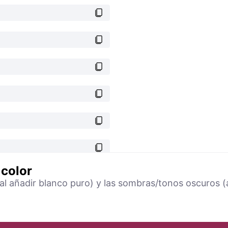
 color
(al añadir blanco puro) y las sombras/tonos oscuros (a