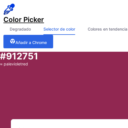
Color Picker
Degradado
Selector de color
Colores en tendencia
Añadir a Chrome
#912751
≈
palevioletred