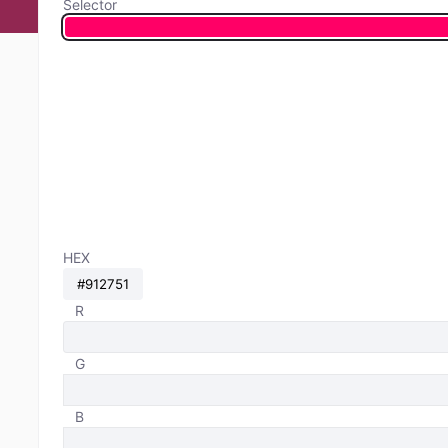
Selector
HEX
R
G
B