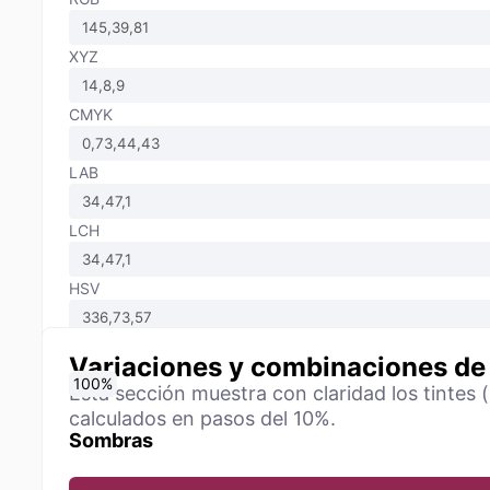
XYZ
CMYK
LAB
LCH
HSV
Variaciones y combinaciones de
0
10
20
30
40
50
60
70
80
90
100
%
%
%
%
%
%
%
%
%
%
%
Esta sección muestra con claridad los tintes 
calculados en pasos del 10%.
Sombras