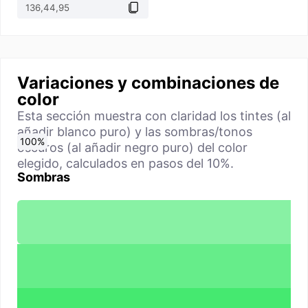
Variaciones y combinaciones de
color
Esta sección muestra con claridad los tintes (al
añadir blanco puro) y las sombras/tonos
0
10
20
30
40
50
60
70
80
90
100
%
%
%
%
%
%
%
%
%
%
%
oscuros (al añadir negro puro) del color
elegido, calculados en pasos del 10%.
Sombras