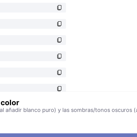
 color
(al añadir blanco puro) y las sombras/tonos oscuros (a