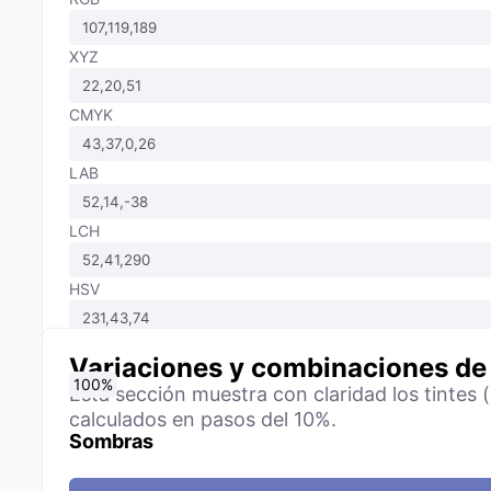
XYZ
CMYK
LAB
LCH
HSV
Variaciones y combinaciones de
0
10
20
30
40
50
60
70
80
90
100
%
%
%
%
%
%
%
%
%
%
%
Esta sección muestra con claridad los tintes 
calculados en pasos del 10%.
Sombras