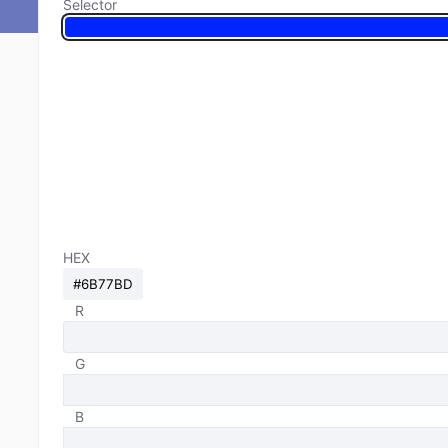
Selector
HEX
R
G
B