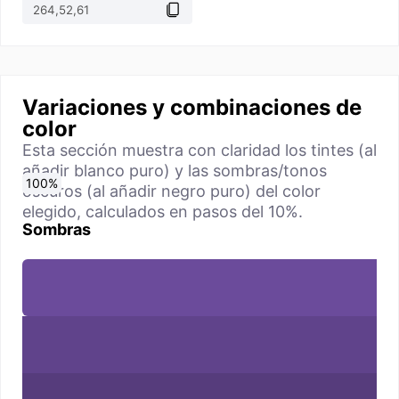
Variaciones y combinaciones de
color
Esta sección muestra con claridad los tintes (al
añadir blanco puro) y las sombras/tonos
0
10
20
30
40
50
60
70
80
90
100
%
%
%
%
%
%
%
%
%
%
%
oscuros (al añadir negro puro) del color
elegido, calculados en pasos del 10%.
Sombras