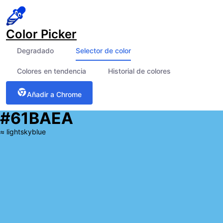
Color Picker
Degradado
Selector de color
Colores en tendencia
Historial de colores
Añadir a Chrome
#61BAEA
≈
lightskyblue