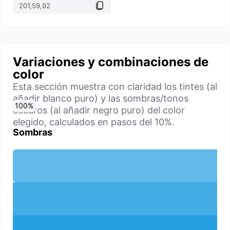
Variaciones y combinaciones de
color
Esta sección muestra con claridad los tintes (al
añadir blanco puro) y las sombras/tonos
0
10
20
30
40
50
60
70
80
90
100
%
%
%
%
%
%
%
%
%
%
%
oscuros (al añadir negro puro) del color
elegido, calculados en pasos del 10%.
Sombras