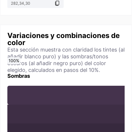
Variaciones y combinaciones de
color
Esta sección muestra con claridad los tintes (al
añadir blanco puro) y las sombras/tonos
0
10
20
30
40
50
60
70
80
90
100
%
%
%
%
%
%
%
%
%
%
%
oscuros (al añadir negro puro) del color
elegido, calculados en pasos del 10%.
Sombras