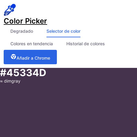
Color Picker
Degradado
Selector de color
Colores en tendencia
Historial de colores
Añadir a Chrome
#45334D
≈
dimgray