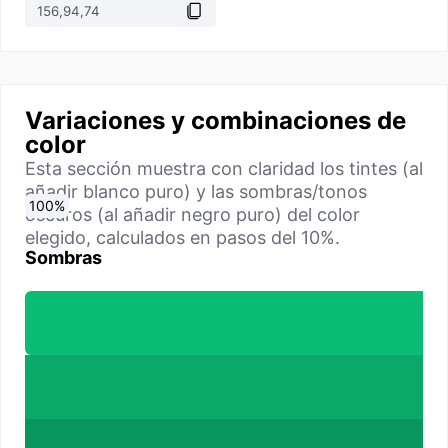
Variaciones y combinaciones de
color
Esta sección muestra con claridad los tintes (al
añadir blanco puro) y las sombras/tonos
0
10
20
30
40
50
60
70
80
90
100
%
%
%
%
%
%
%
%
%
%
%
oscuros (al añadir negro puro) del color
elegido, calculados en pasos del 10%.
Sombras