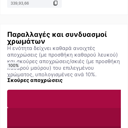
Παραλλαγές και συνδυασμοί
χρωμάτων
Η ενότητα δείχνει καθαρά ανοιχτές
αποχρώσεις (με προσθήκη καθαρού λευκού)
και σκούρες αποχρώσεις/σκιές (με προσθήκη
0
10
20
30
40
50
60
70
80
90
100
%
%
%
%
%
%
%
%
%
%
%
καθαρού μαύρου) του επιλεγμένου
χρώματος, υπολογισμένες ανά 10%.
Σκούρες αποχρώσεις