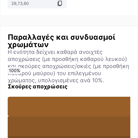
Παραλλαγές και συνδυασμοί
χρωμάτων
Η ενότητα δείχνει καθαρά ανοιχτές
αποχρώσεις (με προσθήκη καθαρού λευκού)
και σκούρες αποχρώσεις/σκιές (με προσθήκη
0
10
20
30
40
50
60
70
80
90
100
%
%
%
%
%
%
%
%
%
%
%
καθαρού μαύρου) του επιλεγμένου
χρώματος, υπολογισμένες ανά 10%.
Σκούρες αποχρώσεις