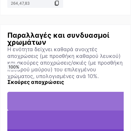
Παραλλαγές και συνδυασμοί
χρωμάτων
Η ενότητα δείχνει καθαρά ανοιχτές
αποχρώσεις (με προσθήκη καθαρού λευκού)
και σκούρες αποχρώσεις/σκιές (με προσθήκη
0
10
20
30
40
50
60
70
80
90
100
%
%
%
%
%
%
%
%
%
%
%
καθαρού μαύρου) του επιλεγμένου
χρώματος, υπολογισμένες ανά 10%.
Σκούρες αποχρώσεις