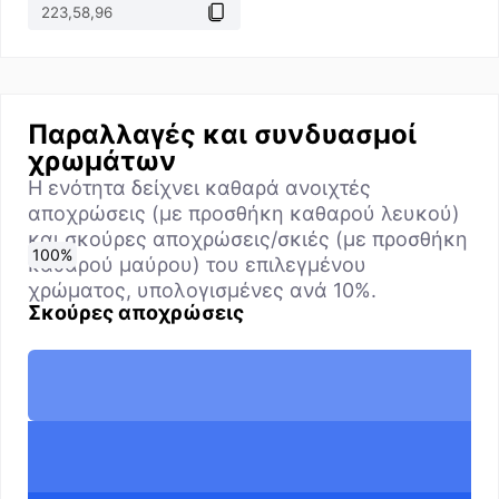
Παραλλαγές και συνδυασμοί
χρωμάτων
Η ενότητα δείχνει καθαρά ανοιχτές
αποχρώσεις (με προσθήκη καθαρού λευκού)
και σκούρες αποχρώσεις/σκιές (με προσθήκη
0
10
20
30
40
50
60
70
80
90
100
%
%
%
%
%
%
%
%
%
%
%
καθαρού μαύρου) του επιλεγμένου
χρώματος, υπολογισμένες ανά 10%.
Σκούρες αποχρώσεις