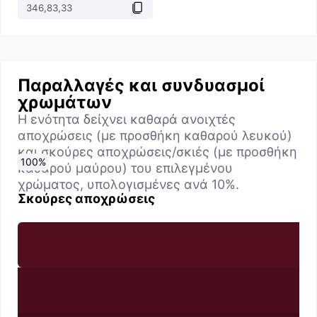
Παραλλαγές και συνδυασμοί
χρωμάτων
Η ενότητα δείχνει καθαρά ανοιχτές
αποχρώσεις (με προσθήκη καθαρού λευκού)
και σκούρες αποχρώσεις/σκιές (με προσθήκη
0
10
20
30
40
50
60
70
80
90
100
%
%
%
%
%
%
%
%
%
%
%
καθαρού μαύρου) του επιλεγμένου
χρώματος, υπολογισμένες ανά 10%.
Σκούρες αποχρώσεις