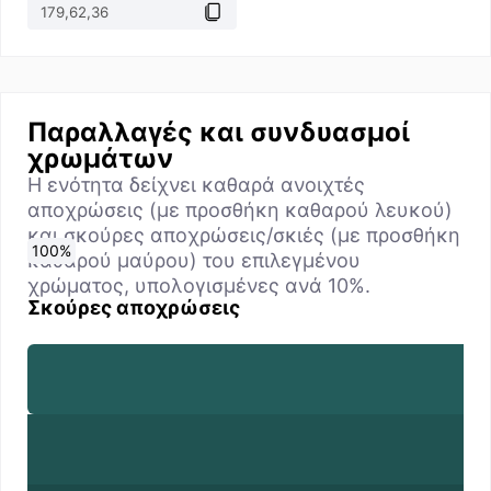
Παραλλαγές και συνδυασμοί
χρωμάτων
Η ενότητα δείχνει καθαρά ανοιχτές
αποχρώσεις (με προσθήκη καθαρού λευκού)
και σκούρες αποχρώσεις/σκιές (με προσθήκη
0
10
20
30
40
50
60
70
80
90
100
%
%
%
%
%
%
%
%
%
%
%
καθαρού μαύρου) του επιλεγμένου
χρώματος, υπολογισμένες ανά 10%.
Σκούρες αποχρώσεις