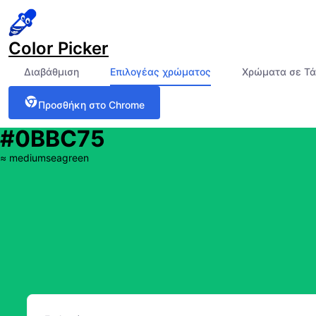
Color Picker
Διαβάθμιση
Επιλογέας χρώματος
Χρώματα σε Τ
Προσθήκη στο Chrome
#0BBC75
≈
mediumseagreen