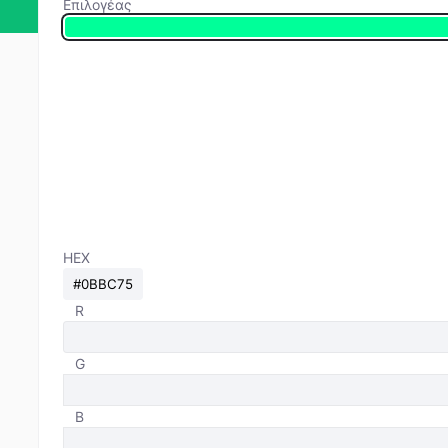
Επιλογέας
HEX
R
G
B