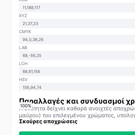
XYZ
CMYK
LAB
LCH
HSV
Παραλλαγές και συνδυασμοί 
0
10
20
30
40
50
60
70
80
90
100
%
%
%
%
%
%
%
%
%
%
%
Η ενότητα δείχνει καθαρά ανοιχτές αποχρώ
μαύρου) του επιλεγμένου χρώματος, υπολο
Σκούρες αποχρώσεις