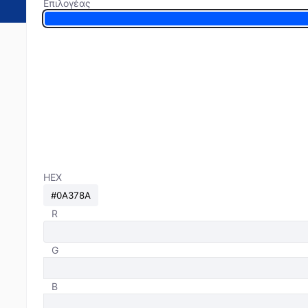
Επιλογέας
HEX
R
G
B