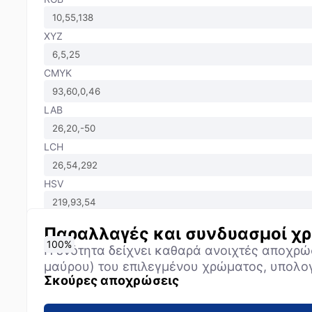
XYZ
CMYK
LAB
LCH
HSV
Παραλλαγές και συνδυασμοί 
0
10
20
30
40
50
60
70
80
90
100
%
%
%
%
%
%
%
%
%
%
%
Η ενότητα δείχνει καθαρά ανοιχτές αποχρώ
μαύρου) του επιλεγμένου χρώματος, υπολο
Σκούρες αποχρώσεις