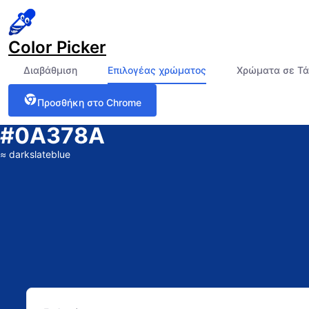
Color Picker
Διαβάθμιση
Επιλογέας χρώματος
Χρώματα σε Τ
Προσθήκη στο Chrome
#0A378A
≈
darkslateblue