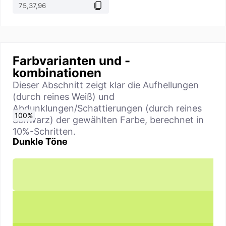
Farbvarianten und -
kombinationen
Dieser Abschnitt zeigt klar die Aufhellungen
(durch reines Weiß) und
Abdunklungen/Schattierungen (durch reines
0
10
20
30
40
50
60
70
80
90
100
%
%
%
%
%
%
%
%
%
%
%
Schwarz) der gewählten Farbe, berechnet in
10%-Schritten.
Dunkle Töne