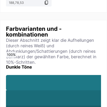
Farbvarianten und -
kombinationen
Dieser Abschnitt zeigt klar die Aufhellungen
(durch reines Weiß) und
Abdunklungen/Schattierungen (durch reines
0
10
20
30
40
50
60
70
80
90
100
%
%
%
%
%
%
%
%
%
%
%
Schwarz) der gewählten Farbe, berechnet in
10%-Schritten.
Dunkle Töne