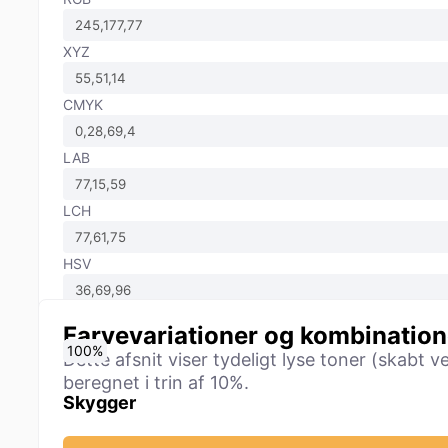
XYZ
CMYK
LAB
LCH
HSV
Farvevariationer og kombination
0
10
20
30
40
50
60
70
80
90
100
%
%
%
%
%
%
%
%
%
%
%
Dette afsnit viser tydeligt lyse toner (skabt v
beregnet i trin af 10%.
Skygger