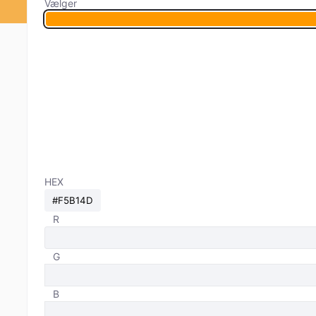
Vælger
HEX
R
G
B