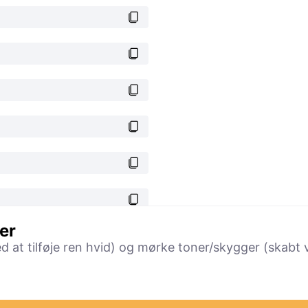
er
ed at tilføje ren hvid) og mørke toner/skygger (skabt v