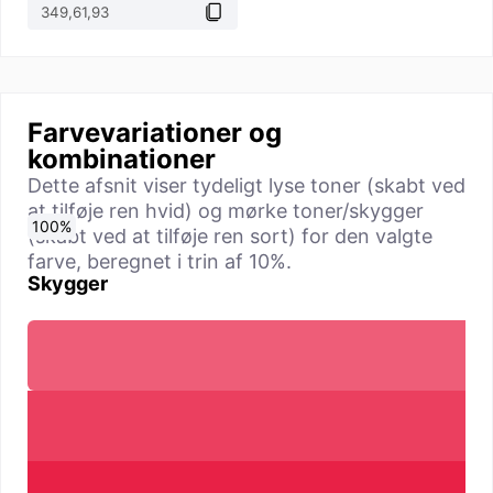
Farvevariationer og
kombinationer
Dette afsnit viser tydeligt lyse toner (skabt ved
at tilføje ren hvid) og mørke toner/skygger
0
10
20
30
40
50
60
70
80
90
100
%
%
%
%
%
%
%
%
%
%
%
(skabt ved at tilføje ren sort) for den valgte
farve, beregnet i trin af 10%.
Skygger