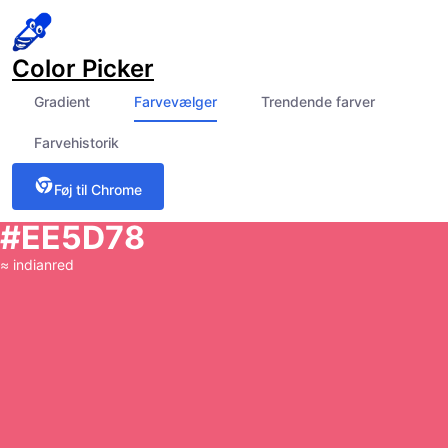
Color Picker
Gradient
Farvevælger
Trendende farver
Farvehistorik
Føj til Chrome
#EE5D78
≈
indianred