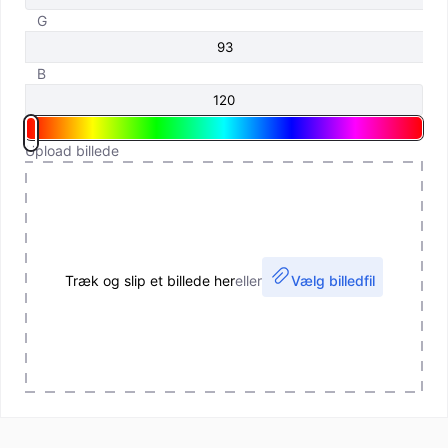
G
B
Upload billede
Træk og slip et billede her
eller
Vælg billedfil