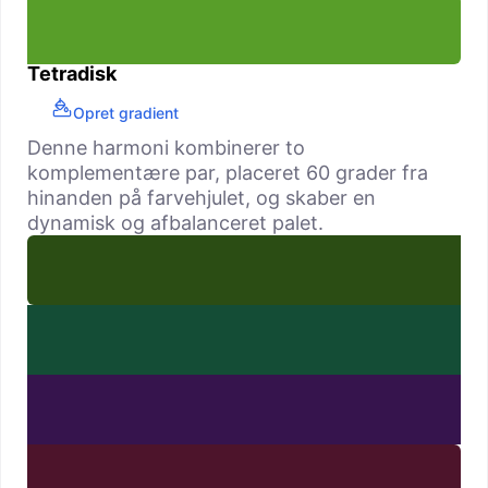
Tetradisk
Opret gradient
Denne harmoni kombinerer to
komplementære par, placeret 60 grader fra
hinanden på farvehjulet, og skaber en
dynamisk og afbalanceret palet.