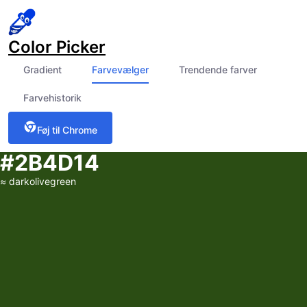
Color Picker
Gradient
Farvevælger
Trendende farver
Farvehistorik
Føj til Chrome
#2B4D14
≈
darkolivegreen