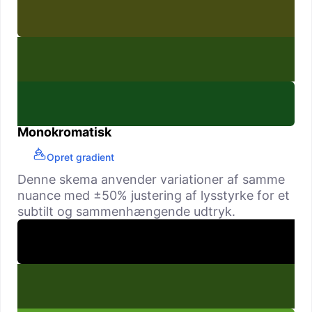
Monokromatisk
Opret gradient
Denne skema anvender variationer af samme
nuance med ±50% justering af lysstyrke for et
subtilt og sammenhængende udtryk.