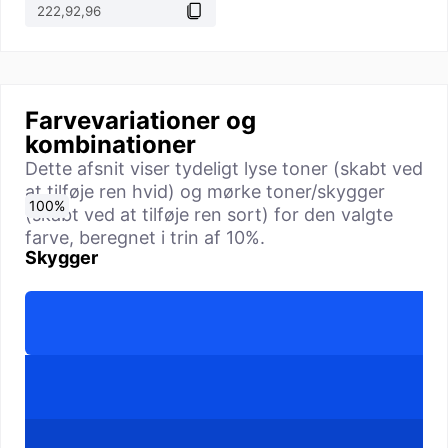
Farvevariationer og
kombinationer
Dette afsnit viser tydeligt lyse toner (skabt ved
at tilføje ren hvid) og mørke toner/skygger
0
10
20
30
40
50
60
70
80
90
100
%
%
%
%
%
%
%
%
%
%
%
(skabt ved at tilføje ren sort) for den valgte
farve, beregnet i trin af 10%.
Skygger