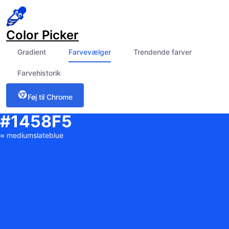
Color Picker
Gradient
Farvevælger
Trendende farver
Farvehistorik
Føj til Chrome
#1458F5
≈
mediumslateblue