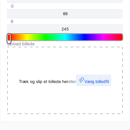
G
B
Upload billede
Træk og slip et billede her
eller
Vælg billedfil