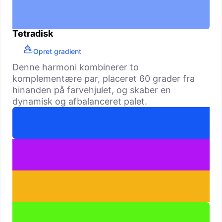
Tetradisk
Opret gradient
Denne harmoni kombinerer to
komplementære par, placeret 60 grader fra
hinanden på farvehjulet, og skaber en
dynamisk og afbalanceret palet.