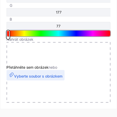
G
B
Nahrát obrázek
Přetáhněte sem obrázek
nebo
Vyberte soubor s obrázkem