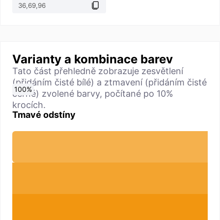
Varianty a kombinace barev
Tato část přehledně zobrazuje zesvětlení
(přidáním čisté bílé) a ztmavení (přidáním čisté
0
10
20
30
40
50
60
70
80
90
100
%
%
%
%
%
%
%
%
%
%
%
černé) zvolené barvy, počítané po 10%
krocích.
Tmavé odstíny