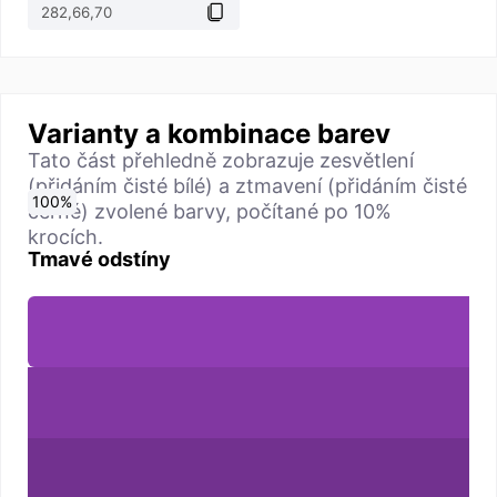
Varianty a kombinace barev
Tato část přehledně zobrazuje zesvětlení
(přidáním čisté bílé) a ztmavení (přidáním čisté
0
10
20
30
40
50
60
70
80
90
100
%
%
%
%
%
%
%
%
%
%
%
černé) zvolené barvy, počítané po 10%
krocích.
Tmavé odstíny