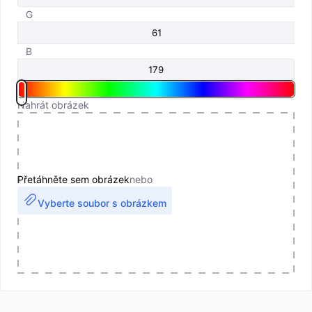
G
B
Nahrát obrázek
Přetáhněte sem obrázek
nebo
Vyberte soubor s obrázkem