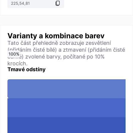
Varianty a kombinace barev
Tato část přehledně zobrazuje zesvětlení
(přidáním čisté bílé) a ztmavení (přidáním čisté
0
10
20
30
40
50
60
70
80
90
100
%
%
%
%
%
%
%
%
%
%
%
černé) zvolené barvy, počítané po 10%
krocích.
Tmavé odstíny