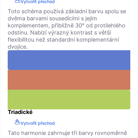
Vytvořit přechod
Toto schéma používá základní barvu spolu se
dvěma barvami sousedícími s jejím
komplementem, přibližně 30° od protilehlého
odstínu. Nabízí výrazný kontrast s větší
flexibilitou než standardní komplementární
dvojice.
Triadické
Vytvořit přechod
Tato harmonie zahrnuje tři barvy rovnoměrně