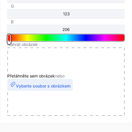
G
B
Nahrát obrázek
Přetáhněte sem obrázek
nebo
Vyberte soubor s obrázkem