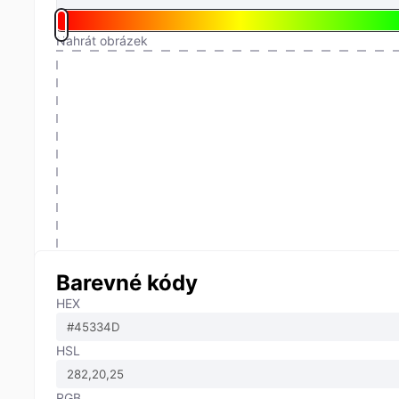
Nahrát obrázek
Barevné kódy
HEX
HSL
RGB