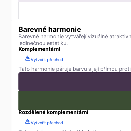
Barevné harmonie
Barevné harmonie vytvářejí vizuálně atrakti
jedinečnou estetiku.
Komplementární
Vytvořit přechod
Tato harmonie páruje barvu s její přímou prot
Rozdělené komplementární
Vytvořit přechod