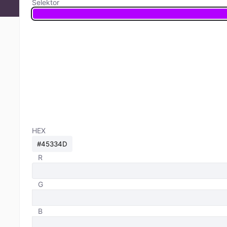
Selektor
HEX
R
G
B