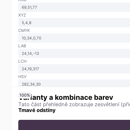
XYZ
CMYK
LAB
LCH
HSV
0
10
20
30
40
50
60
70
80
90
100
%
%
%
%
%
%
%
%
%
%
%
Varianty a kombinace barev
Tato část přehledně zobrazuje zesvětlení (při
Tmavé odstíny