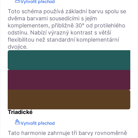
Vytvořit přechod
Toto schéma používá základní barvu spolu se
dvěma barvami sousedícími s jejím
komplementem, přibližně 30° od protilehlého
odstínu. Nabízí výrazný kontrast s větší
flexibilitou než standardní komplementární
dvojice.
Triadické
Vytvořit přechod
Tato harmonie zahrnuje tři barvy rovnoměrně