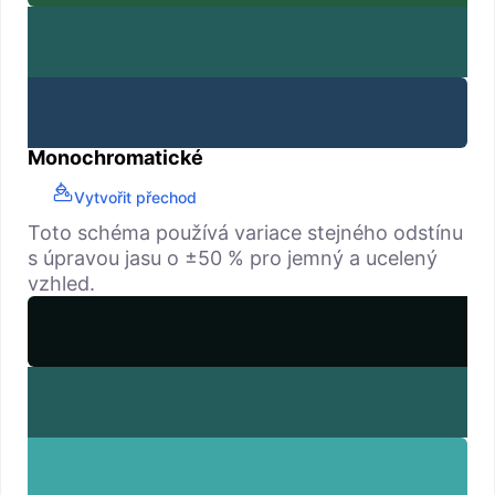
Monochromatické
Vytvořit přechod
Toto schéma používá variace stejného odstínu
s úpravou jasu o ±50 % pro jemný a ucelený
vzhled.