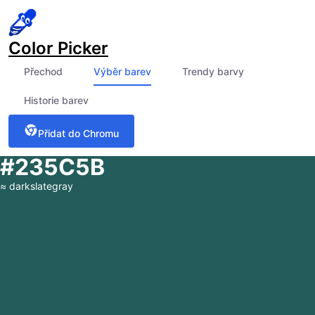
Color Picker
Přechod
Výběr barev
Trendy barvy
Historie barev
Přidat do Chromu
#235C5B
≈
darkslategray