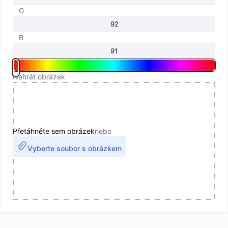
G
B
Nahrát obrázek
Přetáhněte sem obrázek
nebo
Vyberte soubor s obrázkem