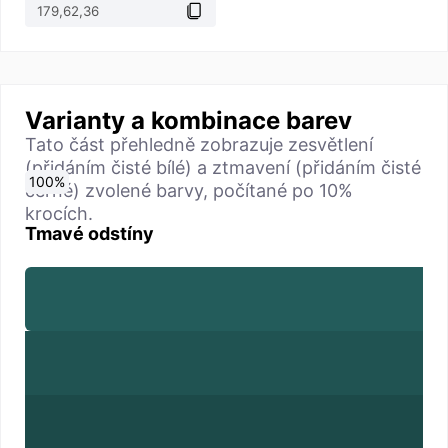
Varianty a kombinace barev
Tato část přehledně zobrazuje zesvětlení
(přidáním čisté bílé) a ztmavení (přidáním čisté
0
10
20
30
40
50
60
70
80
90
100
%
%
%
%
%
%
%
%
%
%
%
černé) zvolené barvy, počítané po 10%
krocích.
Tmavé odstíny