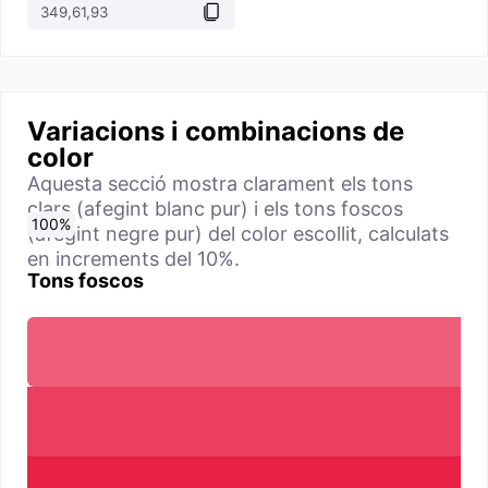
Variacions i combinacions de
color
Aquesta secció mostra clarament els tons
clars (afegint blanc pur) i els tons foscos
0
10
20
30
40
50
60
70
80
90
100
%
%
%
%
%
%
%
%
%
%
%
(afegint negre pur) del color escollit, calculats
en increments del 10%.
Tons foscos