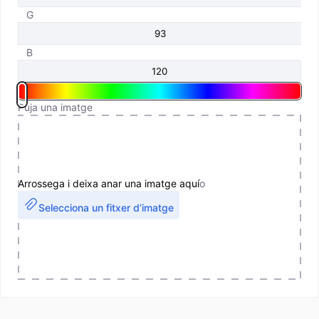
G
B
Puja una imatge
Arrossega i deixa anar una imatge aquí
o
Selecciona un fitxer d’imatge