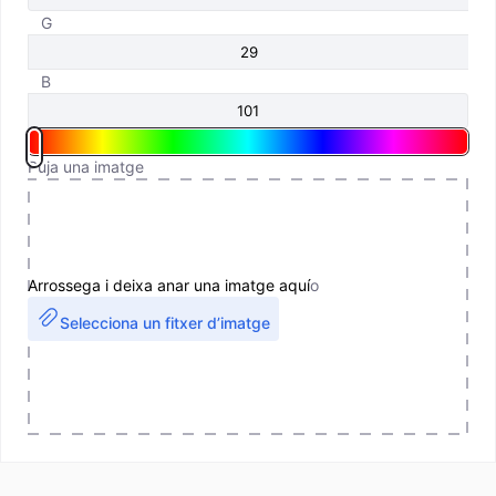
G
B
Puja una imatge
Arrossega i deixa anar una imatge aquí
o
Selecciona un fitxer d’imatge