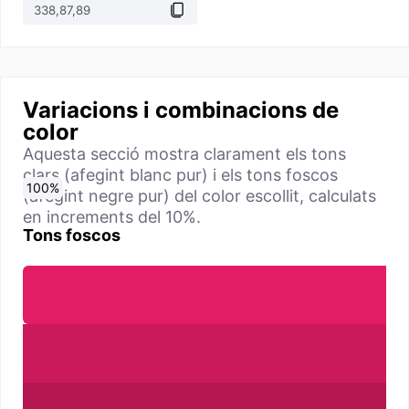
Variacions i combinacions de
color
Aquesta secció mostra clarament els tons
clars (afegint blanc pur) i els tons foscos
0
10
20
30
40
50
60
70
80
90
100
%
%
%
%
%
%
%
%
%
%
%
(afegint negre pur) del color escollit, calculats
en increments del 10%.
Tons foscos