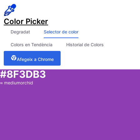
Color Picker
Degradat
Selector de color
Colors en Tendència
Historial de Colors
Afegeix a Chrome
#8F3DB3
≈
mediumorchid