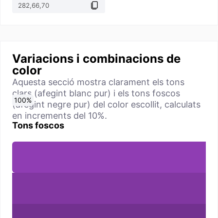
Variacions i combinacions de
color
Aquesta secció mostra clarament els tons
clars (afegint blanc pur) i els tons foscos
0
10
20
30
40
50
60
70
80
90
100
%
%
%
%
%
%
%
%
%
%
%
(afegint negre pur) del color escollit, calculats
en increments del 10%.
Tons foscos