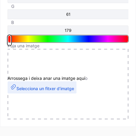
G
B
Puja una imatge
Arrossega i deixa anar una imatge aquí
o
Selecciona un fitxer d’imatge