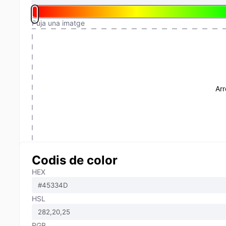
Puja una imatge
Arr
Codis de color
HEX
HSL
RGB