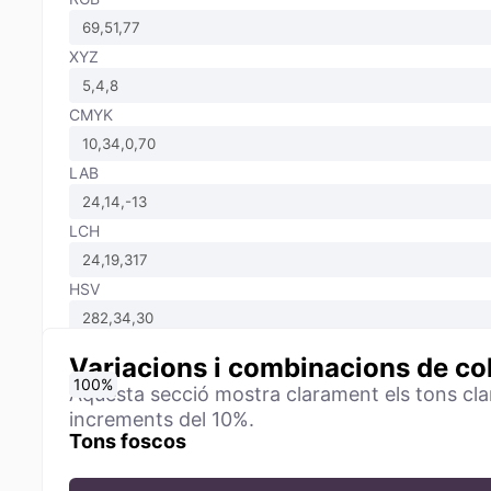
XYZ
CMYK
LAB
LCH
HSV
Variacions i combinacions de co
0
10
20
30
40
50
60
70
80
90
100
%
%
%
%
%
%
%
%
%
%
%
Aquesta secció mostra clarament els tons clars 
increments del 10%.
Tons foscos