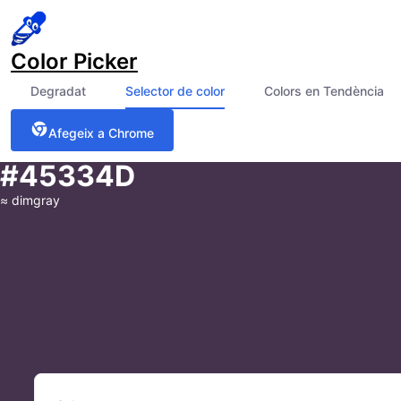
Color Picker
Degradat
Selector de color
Colors en Tendència
Afegeix a Chrome
#45334D
≈
dimgray