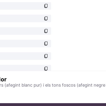
lor
(afegint blanc pur) i els tons foscos (afegint negre p