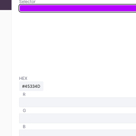
Selector
HEX
R
G
B