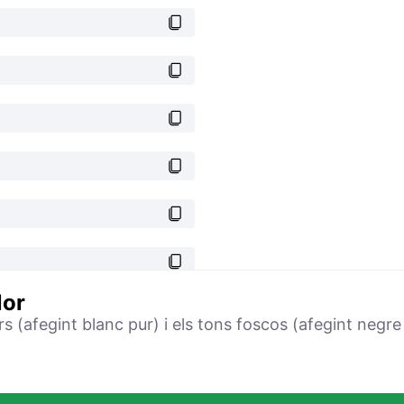
lor
(afegint blanc pur) i els tons foscos (afegint negre p