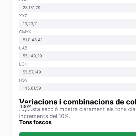
XYZ
CMYK
LAB
LCH
HSV
Variacions i combinacions de co
0
10
20
30
40
50
60
70
80
90
100
%
%
%
%
%
%
%
%
%
%
%
Aquesta secció mostra clarament els tons clars 
increments del 10%.
Tons foscos