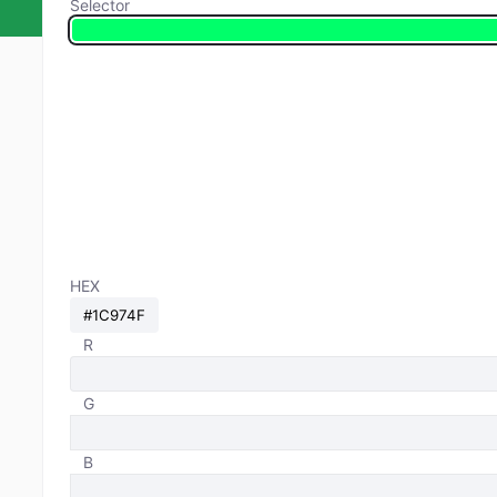
Selector
HEX
R
G
B