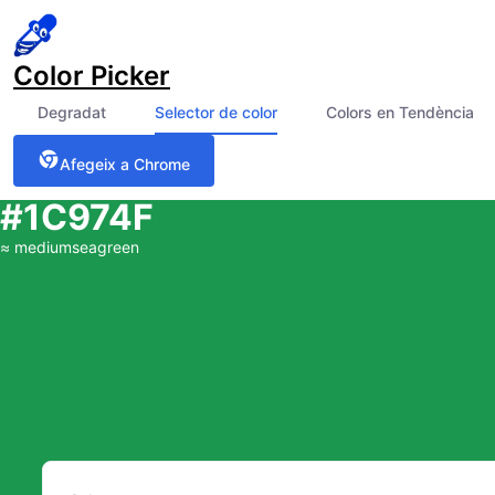
Color Picker
Degradat
Selector de color
Colors en Tendència
Afegeix a Chrome
#1C974F
≈
mediumseagreen