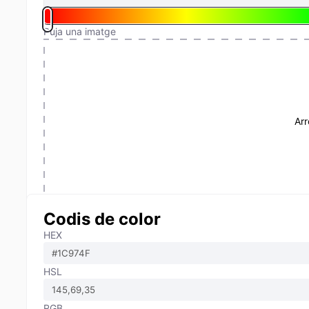
Puja una imatge
Arr
Codis de color
HEX
HSL
RGB