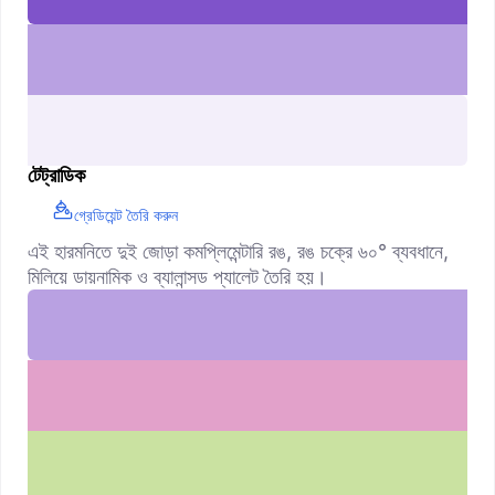
টেট্রাডিক
গ্রেডিয়েন্ট তৈরি করুন
এই হারমনিতে দুই জোড়া কমপ্লিমেন্টারি রঙ, রঙ চক্রে ৬০° ব্যবধানে,
মিলিয়ে ডায়নামিক ও ব্যালান্সড প্যালেট তৈরি হয়।