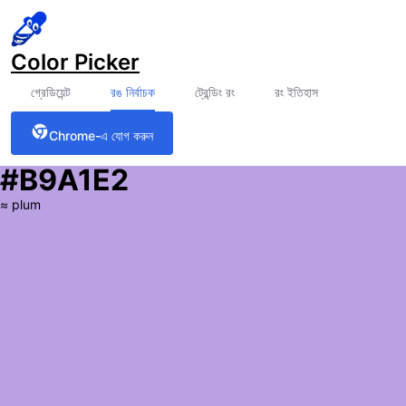
Color Picker
গ্রেডিয়েন্ট
রঙ নির্বাচক
ট্রেন্ডিং রং
রং ইতিহাস
Chrome-এ যোগ করুন
#B9A1E2
≈
plum