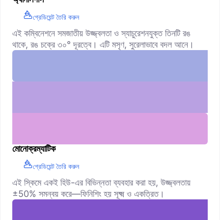
গ্রেডিয়েন্ট তৈরি করুন
এই কম্বিনেশনে সমজাতীয় উজ্জ্বলতা ও স্যাচুরেশনযুক্ত তিনটি রঙ
থাকে, রঙ চক্রে ৩০° দূরত্বে। এটি মসৃণ, সুরেলাভাবে বদল আনে।
মোনোক্রম্যাটিক
গ্রেডিয়েন্ট তৈরি করুন
এই স্কিমে একই হিউ-এর বিভিন্নতা ব্যবহার করা হয়, উজ্জ্বলতায়
±50% সমন্বয় করে—ফিনিশিং হয় সূক্ষ্ম ও একত্রিত।