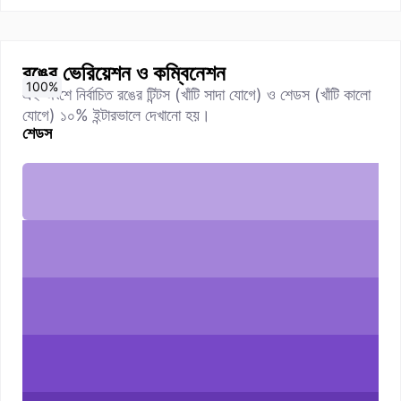
রঙের ভেরিয়েশন ও কম্বিনেশন
0
10
20
30
40
50
60
70
80
90
100
%
%
%
%
%
%
%
%
%
%
%
এই অংশে নির্বাচিত রঙের টিন্টস (খাঁটি সাদা যোগে) ও শেডস (খাঁটি কালো
যোগে) ১০% ইন্টারভালে দেখানো হয়।
শেডস