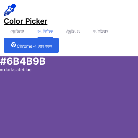
Color Picker
গ্রেডিয়েন্ট
রঙ নির্বাচক
ট্রেন্ডিং রং
রং ইতিহাস
Chrome-এ যোগ করুন
#6B4B9B
≈
darkslateblue