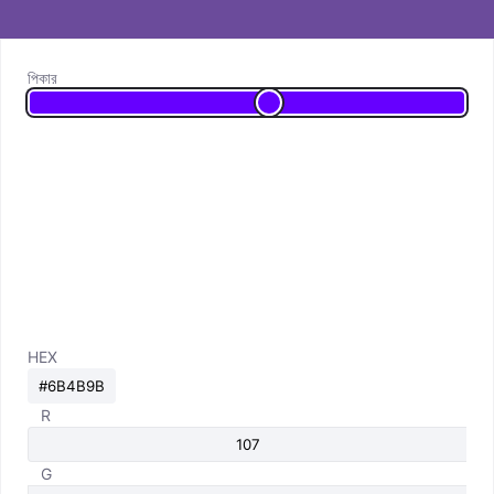
পিকার
HEX
R
G