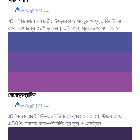
গ্রেডিয়েন্ট তৈরি করুন
এই কম্বিনেশনে সমজাতীয় উজ্জ্বলতা ও স্যাচুরেশনযুক্ত তিনটি রঙ
থাকে, রঙ চক্রে ৩০° দূরত্বে। এটি মসৃণ, সুরেলাভাবে বদল আনে।
মোনোক্রম্যাটিক
গ্রেডিয়েন্ট তৈরি করুন
এই স্কিমে একই হিউ-এর বিভিন্নতা ব্যবহার করা হয়, উজ্জ্বলতায়
±50% সমন্বয় করে—ফিনিশিং হয় সূক্ষ্ম ও একত্রিত।