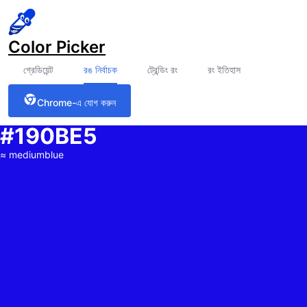
Color Picker
গ্রেডিয়েন্ট
রঙ নির্বাচক
ট্রেন্ডিং রং
রং ইতিহাস
Chrome-এ যোগ করুন
#190BE5
≈
mediumblue