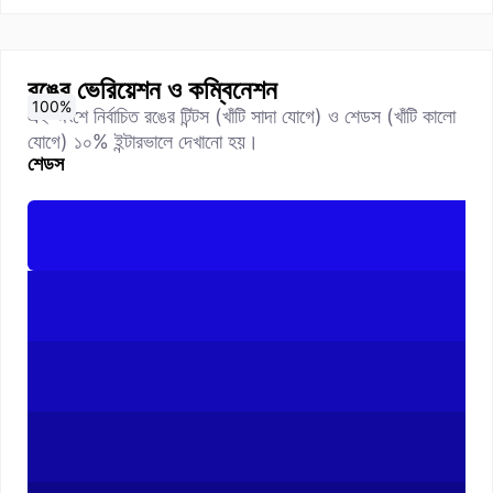
রঙের ভেরিয়েশন ও কম্বিনেশন
0
10
20
30
40
50
60
70
80
90
100
%
%
%
%
%
%
%
%
%
%
%
এই অংশে নির্বাচিত রঙের টিন্টস (খাঁটি সাদা যোগে) ও শেডস (খাঁটি কালো
যোগে) ১০% ইন্টারভালে দেখানো হয়।
শেডস