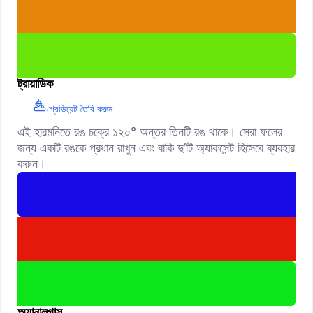
ট্রায়াডিক
গ্রেডিয়েন্ট তৈরি করুন
এই হারমনিতে রঙ চক্রে ১২০° অন্তর তিনটি রঙ থাকে। সেরা ফলের
জন্য একটি রঙকে প্রধান রাখুন এবং বাকি দু’টি অ্যাকসেন্ট হিসেবে ব্যবহার
করুন।
অ্যানালগাস