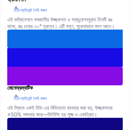
গ্রেডিয়েন্ট তৈরি করুন
এই কম্বিনেশনে সমজাতীয় উজ্জ্বলতা ও স্যাচুরেশনযুক্ত তিনটি রঙ
থাকে, রঙ চক্রে ৩০° দূরত্বে। এটি মসৃণ, সুরেলাভাবে বদল আনে।
মোনোক্রম্যাটিক
গ্রেডিয়েন্ট তৈরি করুন
এই স্কিমে একই হিউ-এর বিভিন্নতা ব্যবহার করা হয়, উজ্জ্বলতায়
±50% সমন্বয় করে—ফিনিশিং হয় সূক্ষ্ম ও একত্রিত।