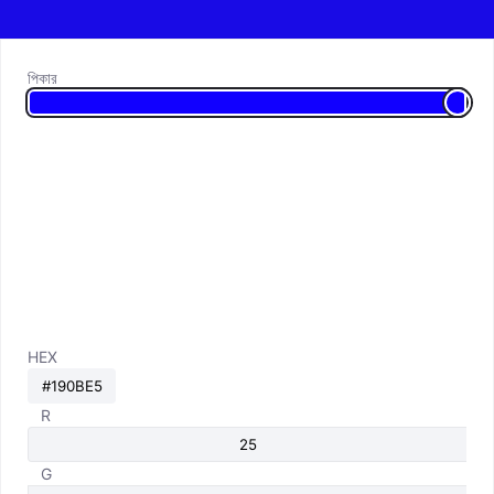
পিকার
HEX
R
G